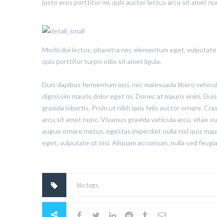
justo eros porttitor mi, quis auctor lectus arcu sit amet n
Morbi dui lectus, pharetra nec elementum eget, vulputate u
quis porttitor turpis odio sit amet ligula.
Duis dapibus fermentum orci, nec malesuada libero vehicula 
dignissim mauris dolor eget mi. Donec at mauris enim. Duis ni
gravida lobortis. Proin ut nibh quis felis auctor ornare. Cras
arcu sit amet nunc. Vivamus gravida vehicula arcu, vitae vu
augue ornare metus, egestas imperdiet nulla nisl quis mau
eget, vulputate ut nisi. Aliquam accumsan, nulla sed feugiat
No tags.