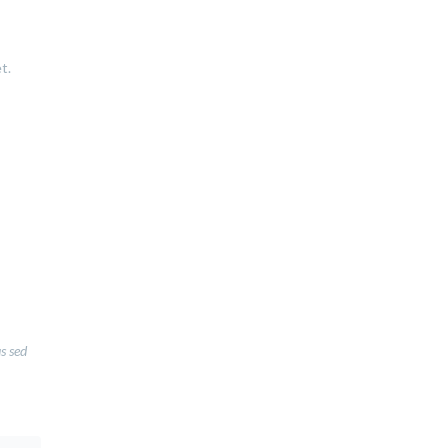
t.
us sed