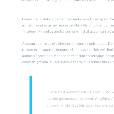
By 
westley
|
Landing
|
Comments are Closed
|
25 May
Lorem ipsum dolor sit amet, consectetur adipiscing elit. S
efficitur eget risus sed molestie. Nulla blandit bibendum met
tincidunt. Phasellus auctor convallis nisl ut accumsan. Sus
Aliquam at ante at elit efficitur tincidunt a quis neque. D
rutrum ex eu auctor tristique. Maecenas suscipit vestibu
augue placerat sed. Aenean fermentum scelerisque lectus,
convallis gravida, dui arcu lacinia libero, quis ornare nibh e
Every Font Awesome 4.2.0 Icon, CSS Cl
Lorem ipsum dolor sit amet, feugiat del
maiorum intellegebat, liber regione eu 