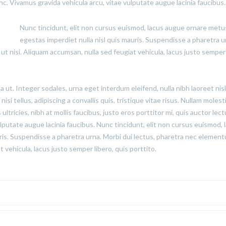
unc. Vivamus gravida vehicula arcu, vitae vulputate augue lacinia faucibus.
Nunc tincidunt, elit non cursus euismod, lacus augue ornare metu
egestas imperdiet nulla nisl quis mauris. Suspendisse a pharetra u
t nisi. Aliquam accumsan, nulla sed feugiat vehicula, lacus justo semper 
ut. Integer sodales, urna eget interdum eleifend, nulla nibh laoreet nisl
si tellus, adipiscing a convallis quis, tristique vitae risus. Nullam molest
 ultricies, nibh at mollis faucibus, justo eros porttitor mi, quis auctor lec
lputate augue lacinia faucibus. Nunc tincidunt, elit non cursus euismod, 
ris. Suspendisse a pharetra urna. Morbi dui lectus, pharetra nec elemen
 vehicula, lacus justo semper libero, quis porttito.