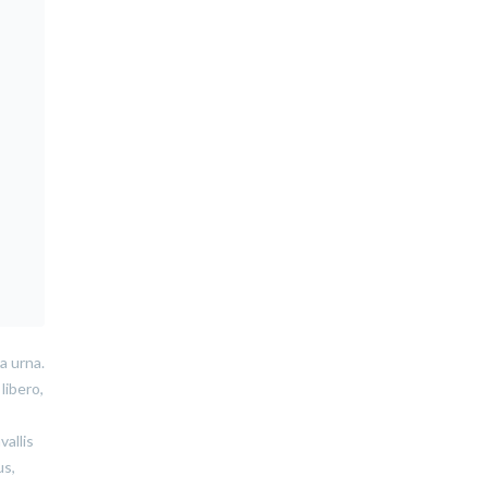
a urna.
libero,
vallis
us,