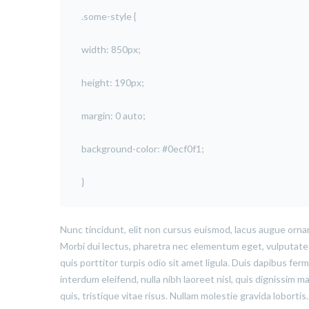
.some-style {
width: 850px;
height: 190px;
margin: 0 auto;
background-color: #0ecf0f1;
}
Nunc tincidunt, elit non cursus euismod, lacus augue ornar
Morbi dui lectus, pharetra nec elementum eget, vulputate u
quis porttitor turpis odio sit amet ligula. Duis dapibus fe
interdum eleifend, nulla nibh laoreet nisl, quis dignissim ma
quis, tristique vitae risus. Nullam molestie gravida lobortis.