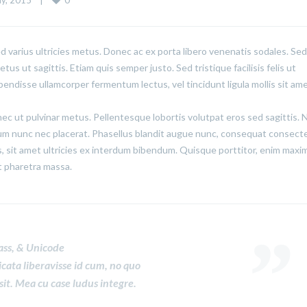
, 2015    
|
ed varius ultricies metus. Donec ac ex porta libero venenatis sodales. Sed
us ut sagittis. Etiam quis semper justo. Sed tristique facilisis felis ut
pendisse ullamcorper fermentum lectus, vel tincidunt ligula mollis sit ame
onec ut pulvinar metus. Pellentesque lobortis volutpat eros sed sagittis.
lum nunc nec placerat. Phasellus blandit augue nunc, consequat consect
 sit amet ultricies ex interdum bibendum. Quisque porttitor, enim maxi
lit pharetra massa.
ass, & Unicode
icata liberavisse id cum, no quo
sit. Mea cu case ludus integre.