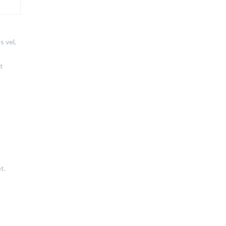
s vel,
t
t.