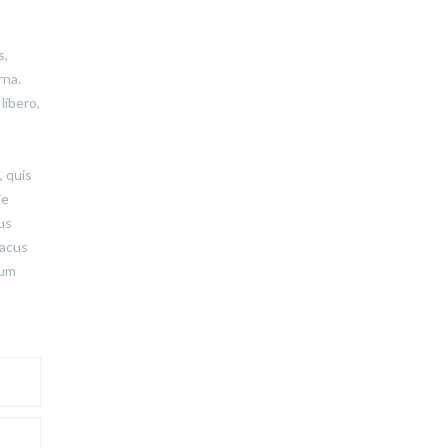
s,
rna.
libero,
, quis
ie
tus
lacus
tum