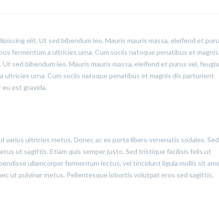
ipiscing elit. Ut sed bibendum leo. Mauris mauris massa, eleifend et puru
cibus fermentum a ultricies urna. Cum sociis natoque penatibus et magnis
t. Ut sed bibendum leo. Mauris mauris massa, eleifend et purus vel, feugia
a ultricies urna. Cum sociis natoque penatibus et magnis dis parturient
 eu est gravida,
ed varius ultricies metus. Donec ac ex porta libero venenatis sodales. Sed
us ut sagittis. Etiam quis semper justo. Sed tristique facilisis felis ut
pendisse ullamcorper fermentum lectus, vel tincidunt ligula mollis sit ame
onec ut pulvinar metus. Pellentesque lobortis volutpat eros sed sagittis.