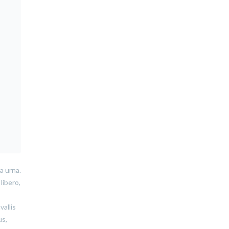
a urna.
libero,
vallis
us,