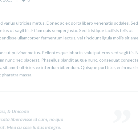
, 2015    
|
ed varius ultricies metus. Donec ac ex porta libero venenatis sodales. Sed
us ut sagittis. Etiam quis semper justo. Sed tristique facilisis felis ut
pendisse ullamcorper fermentum lectus, vel tincidunt ligula mollis sit ame
onec ut pulvinar metus. Pellentesque lobortis volutpat eros sed sagittis.
lum nunc nec placerat. Phasellus blandit augue nunc, consequat consect
 sit amet ultricies ex interdum bibendum. Quisque porttitor, enim maxi
lit pharetra massa.
ass, & Unicode
icata liberavisse id cum, no quo
sit. Mea cu case ludus integre.