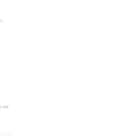
t.
us sed