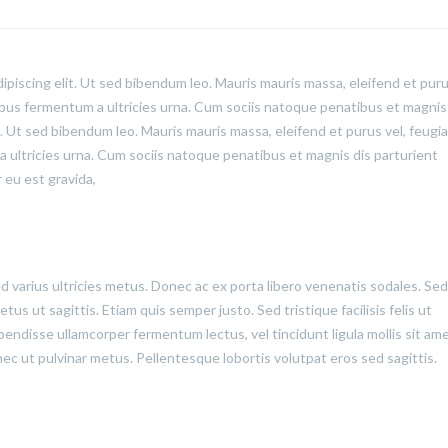
ipiscing elit. Ut sed bibendum leo. Mauris mauris massa, eleifend et puru
cibus fermentum a ultricies urna. Cum sociis natoque penatibus et magnis
t. Ut sed bibendum leo. Mauris mauris massa, eleifend et purus vel, feugia
a ultricies urna. Cum sociis natoque penatibus et magnis dis parturient
 eu est gravida,
ed varius ultricies metus. Donec ac ex porta libero venenatis sodales. Sed
us ut sagittis. Etiam quis semper justo. Sed tristique facilisis felis ut
pendisse ullamcorper fermentum lectus, vel tincidunt ligula mollis sit ame
onec ut pulvinar metus. Pellentesque lobortis volutpat eros sed sagittis.