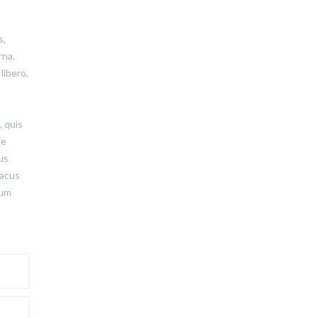
s,
rna.
libero,
, quis
ie
tus
lacus
tum