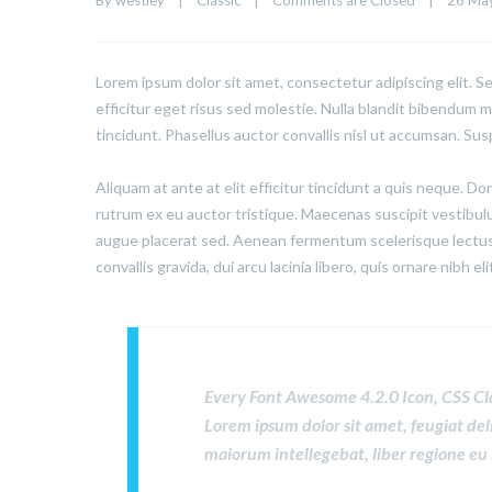
By 
westley
|
Classic
|
Comments are Closed
|
26 May
Lorem ipsum dolor sit amet, consectetur adipiscing elit. S
efficitur eget risus sed molestie. Nulla blandit bibendum met
tincidunt. Phasellus auctor convallis nisl ut accumsan. Sus
Aliquam at ante at elit efficitur tincidunt a quis neque. D
rutrum ex eu auctor tristique. Maecenas suscipit vestibu
augue placerat sed. Aenean fermentum scelerisque lectus,
convallis gravida, dui arcu lacinia libero, quis ornare nibh e
Every Font Awesome 4.2.0 Icon, CSS Cl
Lorem ipsum dolor sit amet, feugiat del
maiorum intellegebat, liber regione eu 