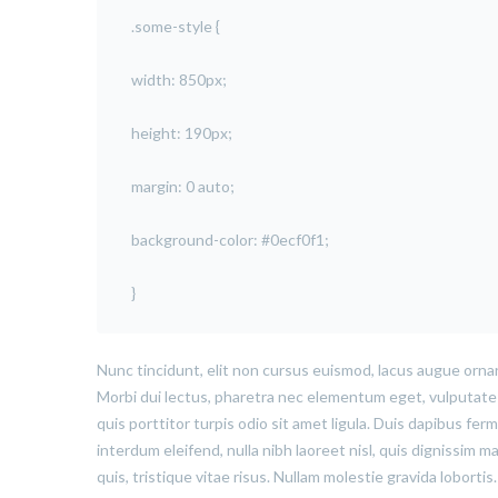
.some-style {
width: 850px;
height: 190px;
margin: 0 auto;
background-color: #0ecf0f1;
}
Nunc tincidunt, elit non cursus euismod, lacus augue ornar
Morbi dui lectus, pharetra nec elementum eget, vulputate u
quis porttitor turpis odio sit amet ligula. Duis dapibus fe
interdum eleifend, nulla nibh laoreet nisl, quis dignissim ma
quis, tristique vitae risus. Nullam molestie gravida lobortis.