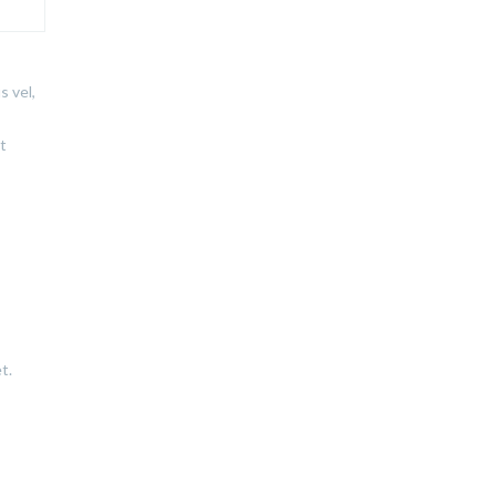
s vel,
t
t.