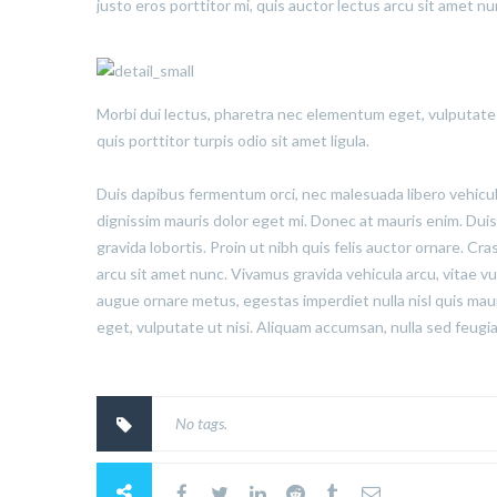
justo eros porttitor mi, quis auctor lectus arcu sit amet n
Morbi dui lectus, pharetra nec elementum eget, vulputate u
quis porttitor turpis odio sit amet ligula.
Duis dapibus fermentum orci, nec malesuada libero vehicula 
dignissim mauris dolor eget mi. Donec at mauris enim. Duis ni
gravida lobortis. Proin ut nibh quis felis auctor ornare. Cras
arcu sit amet nunc. Vivamus gravida vehicula arcu, vitae vu
augue ornare metus, egestas imperdiet nulla nisl quis mau
eget, vulputate ut nisi. Aliquam accumsan, nulla sed feugiat
No tags.