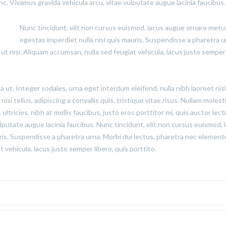
unc. Vivamus gravida vehicula arcu, vitae vulputate augue lacinia faucibus.
Nunc tincidunt, elit non cursus euismod, lacus augue ornare metu
egestas imperdiet nulla nisl quis mauris. Suspendisse a pharetra u
t nisi. Aliquam accumsan, nulla sed feugiat vehicula, lacus justo semper 
ut. Integer sodales, urna eget interdum eleifend, nulla nibh laoreet nisl
si tellus, adipiscing a convallis quis, tristique vitae risus. Nullam molest
 ultricies, nibh at mollis faucibus, justo eros porttitor mi, quis auctor lec
lputate augue lacinia faucibus. Nunc tincidunt, elit non cursus euismod, 
ris. Suspendisse a pharetra urna. Morbi dui lectus, pharetra nec elemen
 vehicula, lacus justo semper libero, quis porttito.